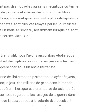
ent pas des nouvelles au sens médiatique du terme
 de journaux et internautes, Christopher Nass,
 apparaissent généralement « plus intelligentes »
gatifs sont plus vite relayés par les journalistes
x et un malaise sociétal, notamment lorsque ce sont
s cercles vicieux ?
irer profit, nous l'avons jusqu'alors étudié sous
itant (les optimistes contre les pessimistes, les
'appréhender sous un angle utilitariste.
enne de l'information permettant le
cyber boycott
,
Chaque jour, des millions de gens dans le monde
désespérant. Lorsque ces drames se déroulent près
sque nous regardons les ravages de la guerre dans
ue la paix est aussi la volonté des peuples ?