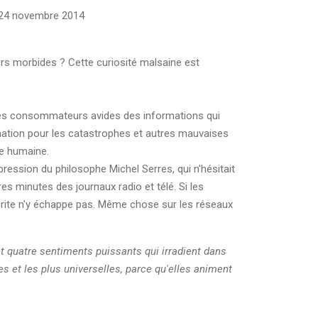
- 24 novembre 2014
rs morbides ? Cette curiosité malsaine est
des consommateurs avides des informations qui
cination pour les catastrophes et autres mauvaises
re humaine.
xpression du philosophe Michel Serres, qui n'hésitait
s minutes des journaux radio et télé. Si les
crite n'y échappe pas. Même chose sur les réseaux
nt quatre sentiments puissants qui irradient dans
iles et les plus universelles, parce qu'elles animent