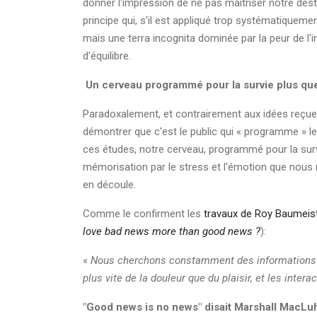
donner l'impression de ne pas maîtriser notre desti
principe qui, s'il est appliqué trop systématiquement
mais une terra incognita dominée par la peur de l'in
d'équilibre.
Un cerveau programmé pour la survie plus qu
Paradoxalement, et contrairement aux idées reçue
démontrer que c'est le public qui « programme » le
ces études, notre cerveau, programmé pour la survi
mémorisation par le stress et l'émotion que nous r
en découle.
Comme le confirment les
travaux de Roy Baumeist
love bad news more than good news ?
):
«
Nous cherchons constamment des informations né
plus vite de la douleur que du plaisir, et les inte
"Good news is no news" disait Marshall MacLu