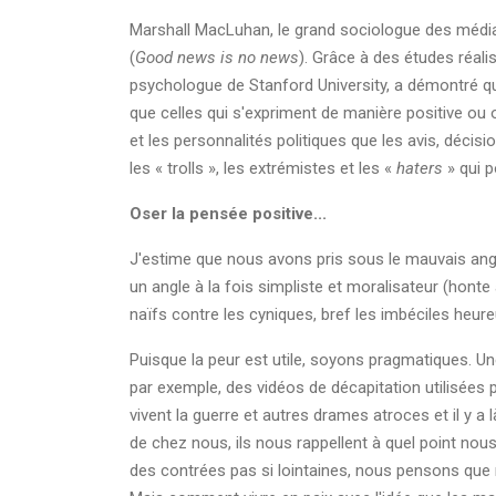
Marshall MacLuhan, le grand sociologue des média
(
Good news is no news
). Grâce à des études réali
psychologue de Stanford University, a démontré q
que celles qui s'expriment de manière positive ou o
et les personnalités politiques que les avis, déci
les « trolls », les extrémistes et les «
haters
» qui 
Oser la pensée positive...
J'estime que nous avons pris sous le mauvais angle
un angle à la fois simpliste et moralisateur (honte
naïfs contre les cyniques, bref les imbéciles heureux 
Puisque la peur est utile, soyons pragmatiques. Un
par exemple, des vidéos de décapitation utilisées 
vivent la guerre et autres drames atroces et il y 
de chez nous, ils nous rappellent à quel point no
des contrées pas si lointaines, nous pensons que