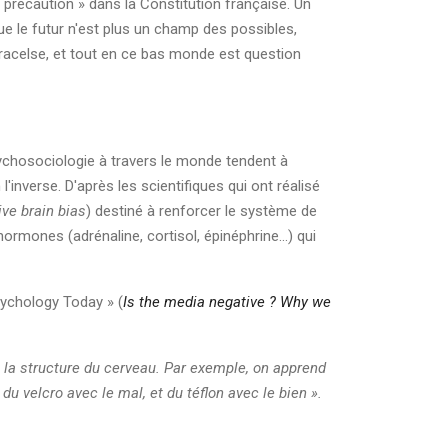
 précaution » dans la Constitution française. Un
isque le futur n'est plus un champ des possibles,
 Paracelse, et tout en ce bas monde est question
ychosociologie à travers le monde tendent à
inverse. D'après les scientifiques qui ont réalisé
ive brain bias
) destiné à renforcer le système de
rmones (adrénaline, cortisol, épinéphrine...) qui
sychology Today » (
Is the media negative ?
Why we
la structure du cerveau. Par exemple, on apprend
du velcro avec le mal, et du téflon avec le bien ».