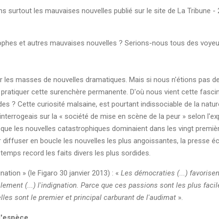
s surtout les mauvaises nouvelles publié sur le site de La Tribune 
rophes et autres mauvaises nouvelles ? Serions-nous tous des voyeu
r les masses de nouvelles dramatiques. Mais si nous n'étions pas 
u de pratiquer cette surenchère permanente. D'où nous vient cette fas
s ? Cette curiosité malsaine, est pourtant indissociable de la natu
'interrogeais sur la « société de mise en scène de la peur » selon l'e
 que les nouvelles catastrophiques dominaient dans les vingt première
diffuser en boucle les nouvelles les plus angoissantes, la presse é
 temps record les faits divers les plus sordides.
gnation » (le Figaro 30 janvier 2013) : «
Les démocraties (...) favorise
finalement (...) l'indignation. Parce que ces passions sont les plus fac
elles sont le premier et principal carburant de l'audimat
».
 l'espèce