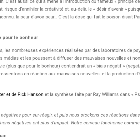
n. C'est aussi ce qui a mené à l'introduction du fameux « principe de
, risque d'annihiler la créativité et, au-delà, le « désir d'avenir » pu
connu, la peur d'avoir peur... C'est la dose qui fait le poison disait
e pour le bonheur
s, les nombreuses expériences réalisées par des laboratoires de ps
s médias et les poussent à diffuser des mauvaises nouvelles et non l'
e (plus que pour le bonheur) contiendrait un « biais négatif » (
negat
essentons en réaction aux mauvaises nouvelles, et la production d'ho
er et de Rick Hanson
et la synthèse faite par Ray Williams dans « P
gatives pour sur-réagir, et puis nous stockons ces réactions dans 
ractions négatives ont plus d'impact. Notre cerveau fonctionne comme 
han