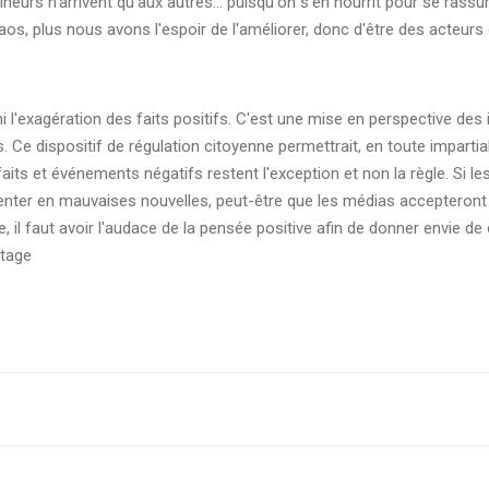
heurs n'arrivent qu'aux autres... puisqu'on s'en nourrit pour se rass
s, plus nous avons l'espoir de l'améliorer, donc d'être des acteurs
ni l'exagération des faits positifs. C'est une mise en perspective des 
fs. Ce dispositif de régulation citoyenne permettrait, en toute impartia
 faits et événements négatifs restent l'exception et non la règle. Si l
alimenter en mauvaises nouvelles, peut-être que les médias accepteront 
l faut avoir l'audace de la pensée positive afin de donner envie de 
rtage