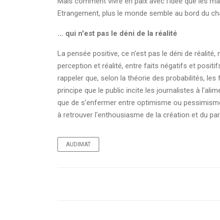
Mais comment vivre en paix avec l'idée que les mal
Etrangement, plus le monde semble au bord du chao
... qui n'est pas le déni de la réalité
La pensée positive, ce n'est pas le déni de réalité, 
perception et réalité, entre faits négatifs et positi
rappeler que, selon la théorie des probabilités, les
principe que le public incite les journalistes à l'
que de s'enfermer entre optimisme ou pessimisme, i
à retrouver l'enthousiasme de la création et du pa
AUDIMAT