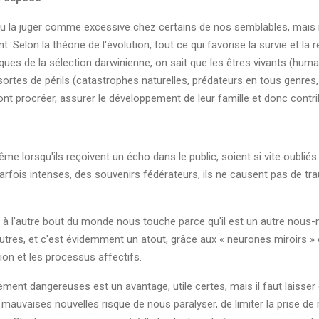
ou la juger comme excessive chez certains de nos semblables, mai
Selon la théorie de l'évolution, tout ce qui favorise la survie et la
ques de la sélection darwinienne, on sait que les êtres vivants (hu
rtes de périls (catastrophes naturelles, prédateurs en tous genres, ac
nt procréer, assurer le développement de leur famille et donc contrib
me lorsqu'ils reçoivent un écho dans le public, soient si vite oubliés :
arfois intenses, des souvenirs fédérateurs, ils ne causent pas de 
e à l'autre bout du monde nous touche parce qu'il est un autre nous
tres, et c'est évidemment un atout, grâce aux « neurones miroirs 
ion et les processus affectifs.
lement dangereuses est un avantage, utile certes, mais il faut laisser
 mauvaises nouvelles risque de nous paralyser, de limiter la prise de 