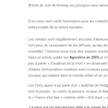
Article de Joël de Rosnay sur pourquoi nous aimon
D'où nous vient cette fascination pour les catast
indissociable de la nature humaine.
Les médias sont régulièrement accusés d'abreuve
font peur, ils cesseraient de les diffuser, au lie
nouvelles ? Serions-nous tous des voyeurs morbide
Dans un article, publié sur
AgoraVox en 2005
, je m
pas à parler « d'audimat de la mort » en observant
chaînes d'information continue sont connues pour 
sociaux, qui relaient dans le monde entier et en un
Luc Ferry, quant à lui, parle d'un « audimat de l'indi
tout le peuple : la colère, la jalousie, la peur, et 
la « France d'en bas » comme celle « d'en haut », 
La peur est un mécanisme utile à la survie de