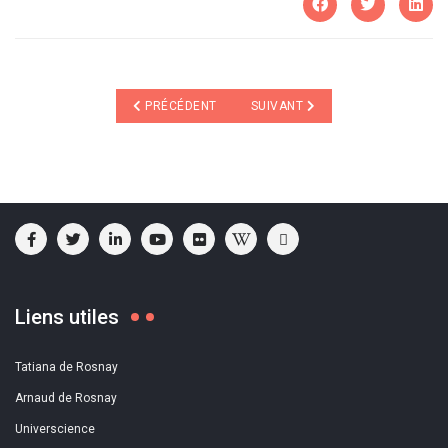
ARTICLE PRÉCÉDENT : "LE CEB ET LES IMPORTATEU
ARTICLE SUIVANT : 20ÈME REND
PRÉCÉDENT
SUIVANT
Liens utiles
Tatiana de Rosnay
Arnaud de Rosnay
Universcience