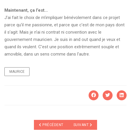
Maintenant, ça l’est…
J’ai fait le choix de m’impliquer bénévolement dans ce projet
parce qu’il me passionne, et parce que c’est de mon pays dont
il s’agit. Mais je n’ai ni contrat ni convention avec le
gouvernement mauricien. Je suis in and out quand je veux et
quand ils veulent. C’est une position extrêmement souple et
amovible, dans un sens comme dans l’autre.
MAURICE
ARTICLE PRÉCÉDENT : "PASSONS LE RELAIS AUX JEU
ARTICLE SUIVANT : DES OBJET
PRÉCÉDENT
SUIVANT