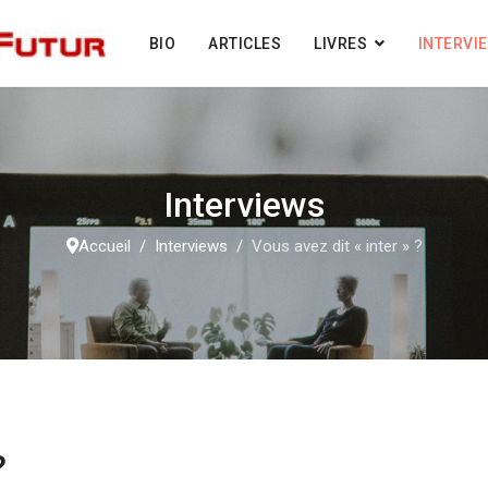
BIO
ARTICLES
LIVRES
INTERVI
Interviews
Accueil
Interviews
Vous avez dit « inter » ?
?