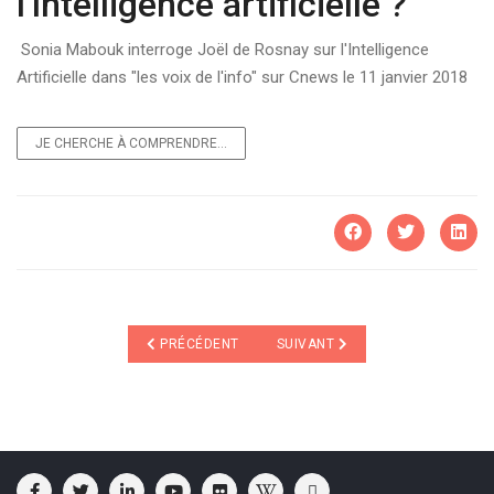
l'Intelligence artificielle ?
Sonia Mabouk interroge Joël de Rosnay sur l'Intelligence
Artificielle dans "les voix de l'info" sur Cnews le 11 janvier 2018
JE CHERCHE À COMPRENDRE…
ARTICLE PRÉCÉDENT : LA SMART CITY : QUELS SONT 
ARTICLE SUIVANT : TRANSMISSI
PRÉCÉDENT
SUIVANT