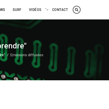
">
EWS
SURF
VIDÉOS
CONTACT
prendre"
dre"
Emissions diffusées