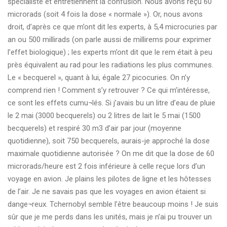
spécialiste et entretiennent la confusion. Nous avons reçu 60
microrads (soit 4 fois la dose « normale »). Or, nous avons
droit, d’après ce que m’ont dit les experts, à 5,4 microcuries par
an ou 500 millirads (on parle aussi de millirems pour exprimer
l’effet biologique) ; les experts m’ont dit que le rem était à peu
près équivalent au rad pour les radiations les plus communes.
Le « becquerel », quant à lui, égale 27 picocuries. On n’y
comprend rien ! Comment s’y retrouver ? Ce qui m’intéresse,
ce sont les effets cumu¬lés. Si j’avais bu un litre d’eau de pluie
le 2 mai (3000 becquerels) ou 2 litres de lait le 5 mai (1500
becquerels) et respiré 30 m3 d’air par jour (moyenne
quotidienne), soit 750 becquerels, aurais-je approché la dose
maximale quotidienne autorisée ? On me dit que la dose de 60
microrads/heure est 2 fois inférieure à celle reçue lors d’un
voyage en avion. Je plains les pilotes de ligne et les hôtesses
de l’air. Je ne savais pas que les voyages en avion étaient si
dange¬reux. Tchernobyl semble l’être beaucoup moins ! Je suis
sûr que je me perds dans les unités, mais je n’ai pu trouver un