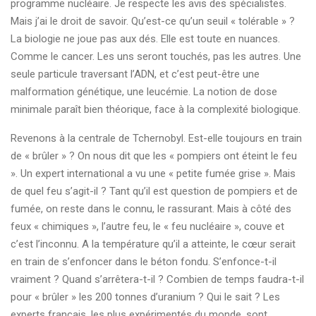
programme nucléaire. Je respecte les avis des spécialistes.
Mais j’ai le droit de savoir. Qu’est-ce qu’un seuil « tolérable » ?
La biologie ne joue pas aux dés. Elle est toute en nuances.
Comme le cancer. Les uns seront touchés, pas les autres. Une
seule particule traversant l’ADN, et c’est peut-être une
malformation génétique, une leucémie. La notion de dose
minimale paraît bien théorique, face à la complexité biologique.
Revenons à la centrale de Tchernobyl. Est-elle toujours en train
de « brûler » ? On nous dit que les « pompiers ont éteint le feu
». Un expert international a vu une « petite fumée grise ». Mais
de quel feu s’agit-il ? Tant qu’il est question de pompiers et de
fumée, on reste dans le connu, le rassurant. Mais à côté des
feux « chimiques », l’autre feu, le « feu nucléaire », couve et
c’est l’inconnu. A la température qu’il a atteinte, le cœur serait
en train de s’enfoncer dans le béton fondu. S’enfonce-t-il
vraiment ? Quand s’arrêtera-t-il ? Combien de temps faudra-t-il
pour « brûler » les 200 tonnes d’uranium ? Qui le sait ? Les
experts français, les plus expérimentés du monde, sont