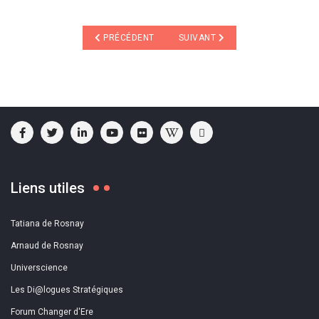
ARTICLE PRÉCÉDENT : CES 2016 : QUELLES SONT L
ARTICLE SUIVANT : INTELLIGEN
PRÉCÉDENT
SUIVANT
Liens utiles
Tatiana de Rosnay
Arnaud de Rosnay
Universcience
Les Di@logues Stratégiques
Forum Changer d'Ere