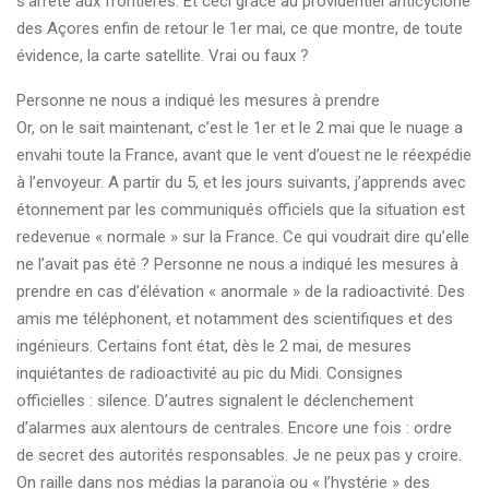
s’arrête aux frontières. Et ceci grâce au providentiel anticyclone
des Açores enfin de retour le 1er mai, ce que montre, de toute
évidence, la carte satellite. Vrai ou faux ?
Personne ne nous a indiqué les mesures à prendre
Or, on le sait maintenant, c’est le 1er et le 2 mai que le nuage a
envahi toute la France, avant que le vent d’ouest ne le réexpédie
à l’envoyeur. A partir du 5, et les jours suivants, j’apprends avec
étonnement par les communiqués officiels que la situation est
redevenue « normale » sur la France. Ce qui voudrait dire qu’elle
ne l’avait pas été ? Personne ne nous a indiqué les mesures à
prendre en cas d’élévation « anormale » de la radioactivité. Des
amis me téléphonent, et notamment des scientifiques et des
ingénieurs. Certains font état, dès le 2 mai, de mesures
inquiétantes de radioactivité au pic du Midi. Consignes
officielles : silence. D’autres signalent le déclenchement
d’alarmes aux alentours de centrales. Encore une fois : ordre
de secret des autorités responsables. Je ne peux pas y croire.
On raille dans nos médias la paranoïa ou « l’hystérie » des