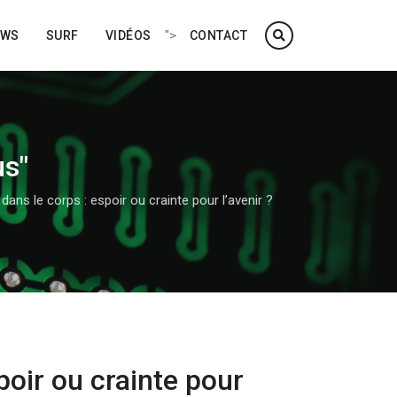
">
EWS
SURF
VIDÉOS
CONTACT
us"
ans le corps : espoir ou crainte pour l’avenir ?
poir ou crainte pour