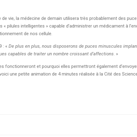
ce de vie, la médecine de demain utilisera très probablement des puc
 « pilules intelligentes » capable d’administrer un médicament à l’e
tionnement de nos cellule.
9 : «
De plus en plus, nous disposerons de puces minuscules implanté
ues capables de traiter un nombre croissant d’affections
. »
 fonctionneront et pourquoi elles permettront également d’envoyer
voici une petite animation de 4 minutes réalisée à la Cité des Science