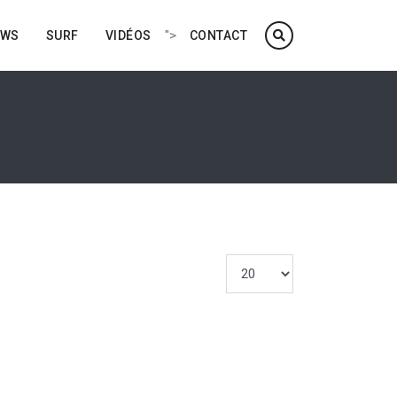
">
EWS
SURF
VIDÉOS
CONTACT
Afficher #