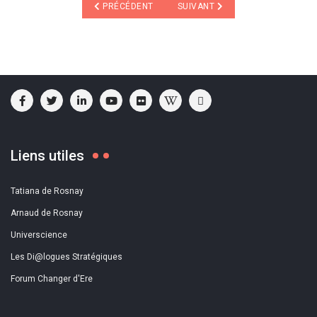
ARTICLE PRÉCÉDENT : RENCONTRES NATIONALES D
ARTICLE SUIVANT : L'ÉLECTRON
PRÉCÉDENT
SUIVANT
Liens utiles
Tatiana de Rosnay
Arnaud de Rosnay
Universcience
Les Di@logues Stratégiques
Forum Changer d'Ere