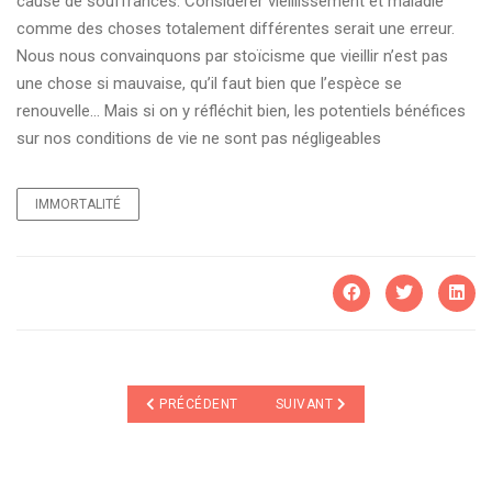
cause de souffrances. Considérer vieillissement et maladie
comme des choses totalement différentes serait une erreur.
Nous nous convainquons par stoïcisme que vieillir n’est pas
une chose si mauvaise, qu’il faut bien que l’espèce se
renouvelle… Mais si on y réfléchit bien, les potentiels bénéfices
sur nos conditions de vie ne sont pas négligeables
IMMORTALITÉ
ARTICLE PRÉCÉDENT : DES CHIFFRES ET DES ÊTRES
ARTICLE SUIVANT : "LE CEB ET 
PRÉCÉDENT
SUIVANT