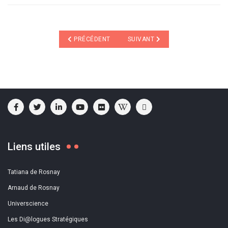
ARTICLE PRÉCÉDENT : LE RESPECT DE LA DIVERSITÉ
ARTICLE SUIVANT : L’IMMORTALI
PRÉCÉDENT
SUIVANT
Liens utiles
Tatiana de Rosnay
Arnaud de Rosnay
Universcience
Les Di@logues Stratégiques