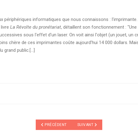
eux périphériques informatiques que nous connaissons : l'imprimante.
 livre
La Révolte du pronétariat
, détaillent son fonctionnement : "U
ccessives sous l'effet d'un laser. On voit ainsi l'objet (un jouet, un 
moins chère de ces imprimantes coûte aujourd'hui 14 000 dollars. Mai
 grand public.[...]
ARTICLE PRÉCÉDENT : REVUE DE PRESSE - UN QUOT
ARTICLE SUIVANT : REVUE DE PR
PRÉCÉDENT
SUIVANT