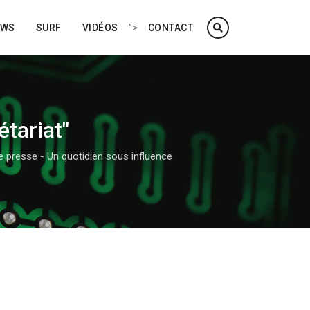
">
EWS
SURF
VIDÉOS
CONTACT
étariat"
 presse - Un quotidien sous influence