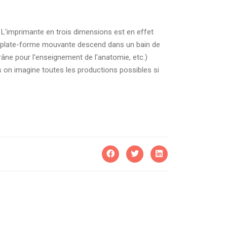
 L'imprimante en trois dimensions est en effet
ne plate-forme mouvante descend dans un bain de
crâne pour l'enseignement de l'anatomie, etc.)
s on imagine toutes les productions possibles si
IDIEN SOUS INFLUENCE
ESSE - PEUT-ON RESTER CONNECTÉ ?