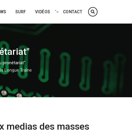
">
EWS
SURF
VIDÉOS
CONTACT
étariat"
du pronétariat"
la Longue Traîne
ux medias des masses