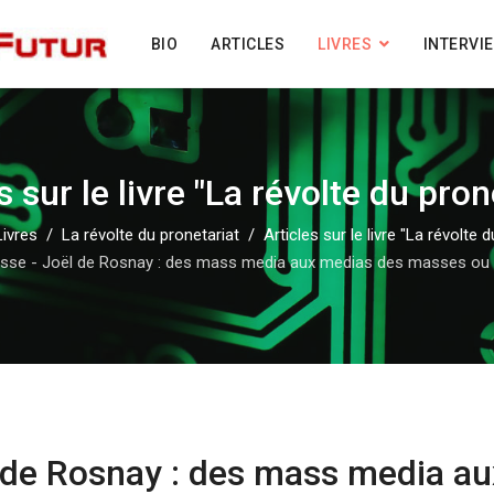
BIO
ARTICLES
LIVRES
INTERVI
s sur le livre "La révolte du pron
Livres
La révolte du pronetariat
Articles sur le livre "La révolte 
sse - Joël de Rosnay : des mass media aux medias des masses ou 
l de Rosnay : des mass media a