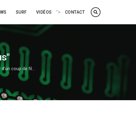
">
EWS
SURF
VIDÉOS
CONTACT
us"
r d’un coup de fil…