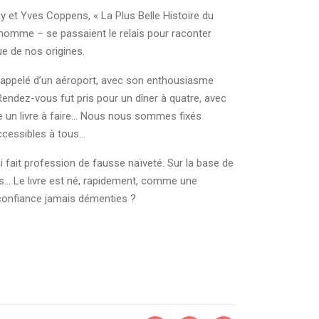
nay et Yves Coppens, « La Plus Belle Histoire du
 l’homme – se passaient le relais pour raconter
ue de nos origines.
’a appelé d’un aéroport, avec son enthousiasme
. Rendez-vous fut pris pour un dîner à quatre, avec
ce un livre à faire… Nous nous sommes fixés
accessibles à tous…
ui fait profession de fausse naïveté. Sur la base de
urs… Le livre est né, rapidement, comme une
 confiance jamais démenties ?