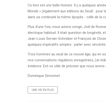
Ce livre est une belle histoire. Il y a quelques ann
Monde » (également aux éditions du Seuil) : pour la
dans sa continuité la même épopée - celle de la co
Plus d’une fois, nous avions songé, Joël de Rosna
électrique habituel. Il était question de longévité,
Jean-Louis Servan-Schreiber et François de Closet
quelques impératifs simples : parler avec sincérit
Trois hommes au seuil de ce nouvel âge, qui en sont
nos conversations régulières enregistrées, j’ai réd
évidence. Est-ce utile de préciser que nous avon
Dominique Simonnet
UNE VIE EN PLUS