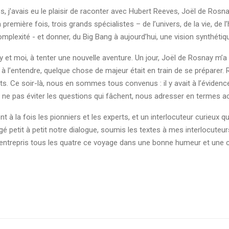
ées, j’avais eu le plaisir de raconter avec Hubert Reeves, Joël de Ros
 première fois, trois grands spécialistes – de l’univers, de la vie, de
mplexité - et donner, du Big Bang à aujourd’hui, une vision synthétiq
y et moi, à tenter une nouvelle aventure. Un jour, Joël de Rosnay m
 et à l’entendre, quelque chose de majeur était en train de se préparer
s. Ce soir-là, nous en sommes tous convenus : il y avait à l’éviden
é, ne pas éviter les questions qui fâchent, nous adresser en termes 
 à la fois les pionniers et les experts, et un interlocuteur curieux q
igé petit à petit notre dialogue, soumis les textes à mes interlocute
s entrepris tous les quatre ce voyage dans une bonne humeur et une