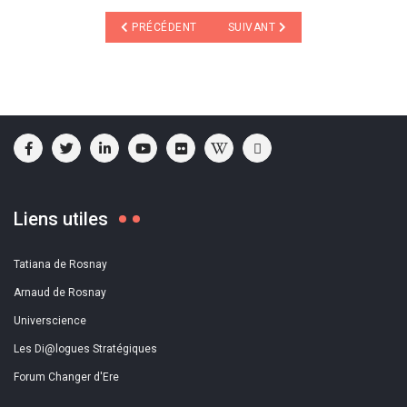
ARTICLE PRÉCÉDENT : UNE VIE EN PLUS PAR DOMIN
ARTICLE SUIVANT : A PARTIR D’U
PRÉCÉDENT
SUIVANT
Liens utiles
Tatiana de Rosnay
Arnaud de Rosnay
Universcience
Les Di@logues Stratégiques
Forum Changer d'Ere