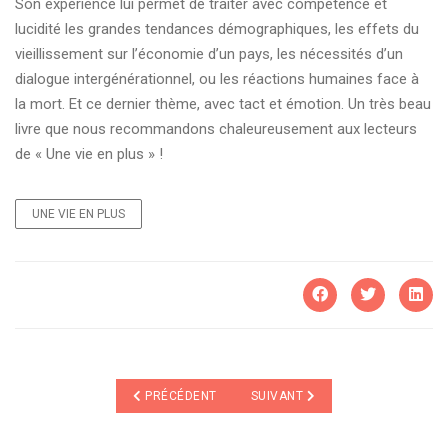
Son expérience lui permet de traiter avec compétence et
lucidité les grandes tendances démographiques, les effets du
vieillissement sur l’économie d’un pays, les nécessités d’un
dialogue intergénérationnel, ou les réactions humaines face à
la mort. Et ce dernier thème, avec tact et émotion. Un très beau
livre que nous recommandons chaleureusement aux lecteurs
de « Une vie en plus » !
UNE VIE EN PLUS
ARTICLE PRÉCÉDENT : FRÉQUENTATION RECORD SUR L
ARTICLE SUIVANT : AGE DE LA R
PRÉCÉDENT
SUIVANT