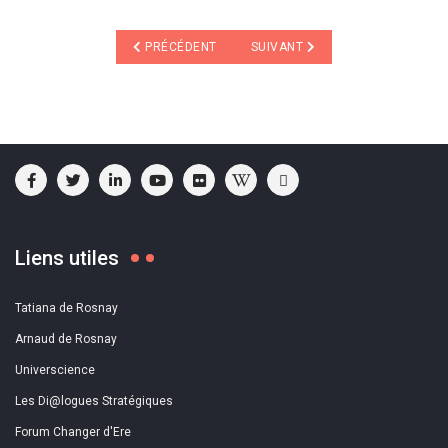
ARTICLE PRÉCÉDENT : DÉMOGRAPHIE ET LONGÉVITÉ
ARTICLE SUIVANT : LE RÉBUS DE
PRÉCÉDENT
SUIVANT
Liens utiles
Tatiana de Rosnay
Arnaud de Rosnay
Universcience
Les Di@logues Stratégiques
Forum Changer d'Ere