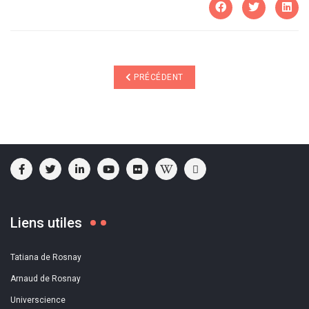
ARTICLE PRÉCÉDENT : BIOLOGIE ET INFORMA
PRÉCÉDENT
Liens utiles
Tatiana de Rosnay
Arnaud de Rosnay
Universcience