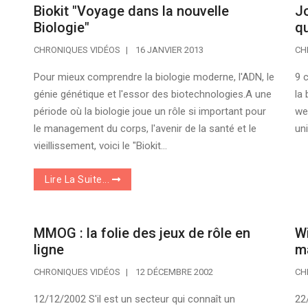
Biokit "Voyage dans la nouvelle
Jo
Biologie"
q
CHRONIQUES VIDÉOS
16 JANVIER 2013
CH
Pour mieux comprendre la biologie moderne, l'ADN, le
9 
génie génétique et l'essor des biotechnologies.A une
la
période où la biologie joue un rôle si important pour
we
le management du corps, l'avenir de la santé et le
un
vieillissement, voici le "Biokit...
Lire La Suite...
MMOG : la folie des jeux de rôle en
Wi
ligne
m
CHRONIQUES VIDÉOS
12 DÉCEMBRE 2002
CH
12/12/2002 S'il est un secteur qui connaît un
22/