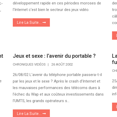
développement rapide en ces périodes moroses de
de
c-
l'Internet c'est bien le secteur des jeux vidéo.
tr
,
câ
Lire La Suite...
con
nt
Jeux et sexe : l’avenir du portable ?
La
fu
CHRONIQUES VIDÉOS
26 AOÛT 2002
CH
26/08/02 L’avenir du téléphone portable passera-t-il
e
25
par les jeux et le sexe ? Après le crash d’Internet et
di
les mauvaises performances des télécoms dues à
in
l’échec du Wap et aux coûteux investissements dans
l’UMTS, les grands opérateurs s...
Lire La Suite...