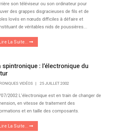
rrière son téléviseur ou son ordinateur pour
ouver des grappes disgracieuses de fils et de
bles lovés en nœuds difficiles à défaire et
stituant de véritables nids de poussières....
Lire La Suite...
 spintronique : l’électronique du
tur
RONIQUES VIDÉOS
25 JUILLET 2002
/07/2002 L’électronique est en train de changer de
mension, en vitesse de traitement des
formations et en taille des composants.
Lire La Suite...