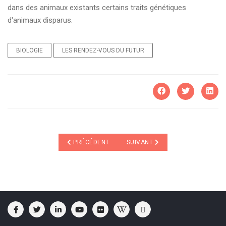
dans des animaux existants certains traits génétiques
d'animaux disparus.
BIOLOGIE
LES RENDEZ-VOUS DU FUTUR
ARTICLE PRÉCÉDENT : TELEPHONE A MUSIQUE
ARTICLE SUIVANT : THÉORIE DU
PRÉCÉDENT
SUIVANT