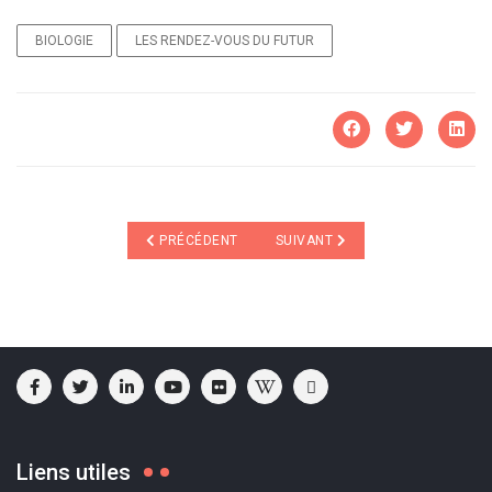
BIOLOGIE
LES RENDEZ-VOUS DU FUTUR
ARTICLE PRÉCÉDENT : LECTEUR INTELLIGENT
ARTICLE SUIVANT : L'EAU EN GE
PRÉCÉDENT
SUIVANT
Liens utiles