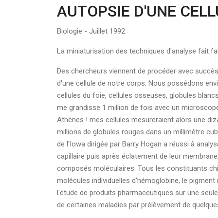
AUTOPSIE D'UNE CELL
Biologie - Juillet 1992
La miniaturisation des techniques d'analyse fait fa
Des chercheurs viennent de procéder avec succès à 
d'une cellule de notre corps. Nous possédons envir
cellules du foie, cellules osseuses, globules bla
me grandisse 1 million de fois avec un microscope
Athènes ! mes cellules mesureraient alors une diza
millions de globules rouges dans un millimètre cub
de l'Iowa dirigée par Barry Hogan a réussi à analy
capillaire puis après éclatement de leur membrane
composés moléculaires. Tous les constituants chi
molécules individuelles d'hémoglobine, le pigment r
l'étude de produits pharmaceutiques sur une seule 
de certaines maladies par prélèvement de quelques 