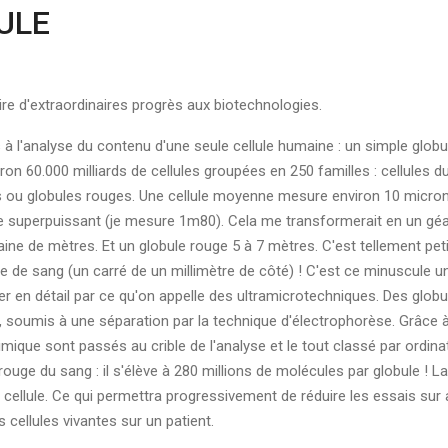
ULE
ire d'extraordinaires progrès aux biotechnologies.
l'analyse du contenu d'une seule cellule humaine : un simple globule
on 60.000 milliards de cellules groupées en 250 familles : cellules d
ncs ou globules rouges. Une cellule moyenne mesure environ 10 micron
 superpuissant (je mesure 1m80). Cela me transformerait en un géant
ine de mètres. Et un globule rouge 5 à 7 mètres. C'est tellement pe
e de sang (un carré de un millimètre de côté) ! C'est ce minuscule un
ser en détail par ce qu'on appelle des ultramicrotechniques. Des glob
, soumis à une séparation par la technique d'électrophorèse. Grâce 
mique sont passés au crible de l'analyse et le tout classé par ordi
ouge du sang : il s'élève à 280 millions de molécules par globule ! La
cellule. Ce qui permettra progressivement de réduire les essais sur 
cellules vivantes sur un patient.