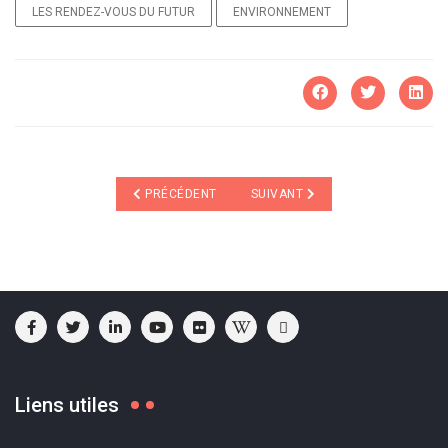
LES RENDEZ-VOUS DU FUTUR
ENVIRONNEMENT
ARTICLE PRÉCÉDENT : AIL ANTI-COAGULANT
ARTICLE SUIVANT : DÉPOLLUTIO
PRÉCÉDENT
SUIVANT
Liens utiles