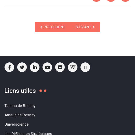
ARTICLE PRÉCÉDENT : LE COUSSIN QUI SAUVE
ARTICLE SUIVANT : BON ET MAU
PRÉCÉDENT
SUIVANT
Liens utiles
Tatiana de Rosnay
Arnaud de Rosnay
Universcience
Les Di@logues Stratégiques