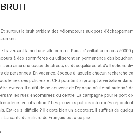
 BRUIT
it. Et surtout le bruit strident des vélomoteurs aux pots d'échappeme
maximum.
re traversant la nuit une ville comme Paris, réveillait au moins 500
recours à des somnifères ou utiliseront en permanence des bouchons d
 sera ainsi une cause de stress, de déséquilibres et d'affections d
lliers de personnes. En vacance, époque à laquelle chacun recherche c
ous le nez des policiers et CRS pourtant si prompt à verbaliser dans
tre évitées. Il suffit de se souvenir de l'époque où il était autorisé d
aversant les rues encombrées du centre. La campagne pour le port obl
moteurs en infraction ? Les pouvoirs publics interrogés répondent que
Est-ce si difficile ? Il existe bien un alcootest. Il suffirait de qu
 La santé de milliers de Français est à ce prix.