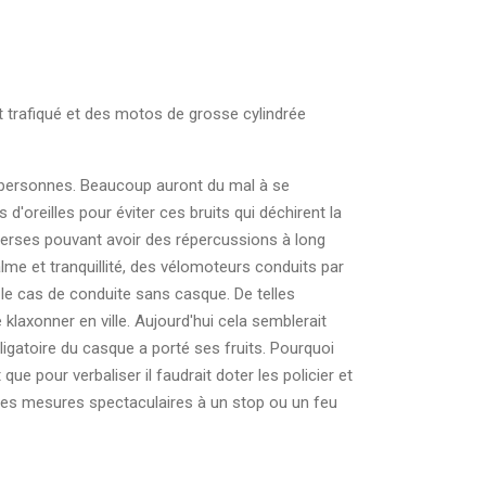
nt trafiqué et des motos de grosse cylindrée
00 personnes. Beaucoup auront du mal à se
'oreilles pour éviter ces bruits qui déchirent la
iverses pouvant avoir des répercussions à long
alme et tranquillité, des vélomoteurs conduits par
 le cas de conduite sans casque. De telles
e klaxonner en ville. Aujourd'hui cela semblerait
igatoire du casque a porté ses fruits. Pourquoi
 pour verbaliser il faudrait doter les policier et
elques mesures spectaculaires à un stop ou un feu