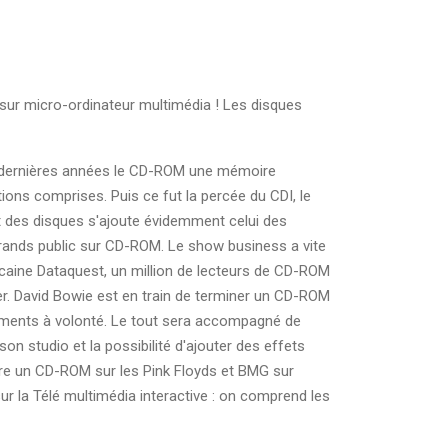
s sur micro-ordinateur multimédia ! Les disques
ces dernières années le CD-ROM une mémoire
ions comprises. Puis ce fut la percée du CDI, le
nt des disques s'ajoute évidemment celui des
 grands public sur CD-ROM. Le show business a vite
icaine Dataquest, un million de lecteurs de CD-ROM
cer. David Bowie est en train de terminer un CD-ROM
struments à volonté. Le tout sera accompagné de
on studio et la possibilité d'ajouter des effets
pare un CD-ROM sur les Pink Floyds et BMG sur
r la Télé multimédia interactive : on comprend les