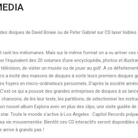
MEDIA
r des disques de David Bowie ou de Peter Gabriel sur CD laser lisible
fait ravit les mélomanes. Mais sur le même format on a vu arriver 
r l'équivalent des 20 volumes d'une encyclopédie, photos et illustrat
 télévision, de visiter un musée ou de jouer au golf. A ce déferleme
ers a incité des maisons de disques à sortir leurs premiers disques
 des foyers en micro-ordinateurs personnels. D'après la société amér
s. C'est ce qui a poussé des grandes entreprises de disques à se lan
 chansons, de lire leur texte, les partitions, de sélectionner les in
son nouvel album Explora avec en plus des clips, une visite guidée de s
a star. Toute le monde s'active à Los Angeles : Capitol Records pré
sa vie mouvementée. Bientôt ces CD interactifs seront disponibles su
e arrive à grands pas !