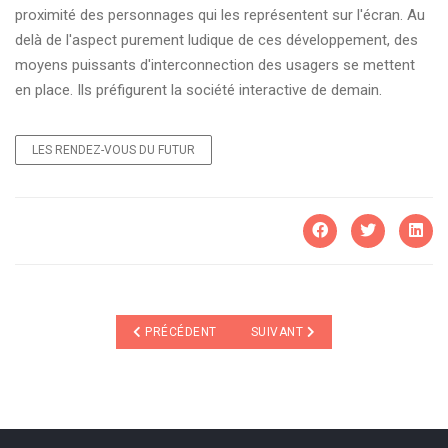
proximité des personnages qui les représentent sur l'écran. Au
delà de l'aspect purement ludique de ces développement, des
moyens puissants d'interconnection des usagers se mettent
en place. Ils préfigurent la société interactive de demain.
LES RENDEZ-VOUS DU FUTUR
ARTICLE PRÉCÉDENT : MORT DU CORAIL : LE COUP
ARTICLE SUIVANT : PINCES CHIM
PRÉCÉDENT
SUIVANT